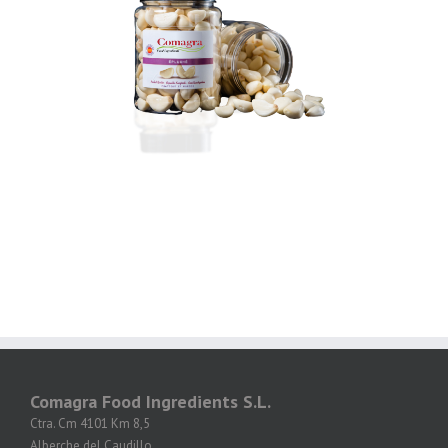
Comagra Food Ingredients S.L.
Ctra. Cm 4101 Km 8,5
Alberche del Caudillo