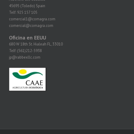
45695 (Toledo) Spain
Telf: 925 157 105
comercial1@comagra.com
comercial@comagra.com
Oficina en EEUU
680 W 18th St. Hialeah FL, 33010
Telf: (561)212-5938
jp@rabbexllc.com